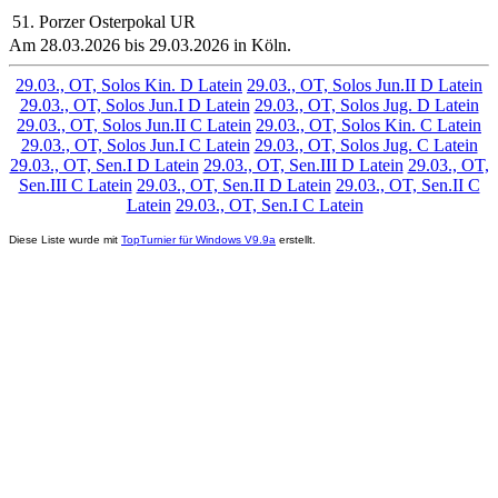
51. Porzer Osterpokal UR
Am 28.03.2026 bis 29.03.2026 in Köln.
29.03., OT, Solos Kin. D Latein
29.03., OT, Solos Jun.II D Latein
29.03., OT, Solos Jun.I D Latein
29.03., OT, Solos Jug. D Latein
29.03., OT, Solos Jun.II C Latein
29.03., OT, Solos Kin. C Latein
29.03., OT, Solos Jun.I C Latein
29.03., OT, Solos Jug. C Latein
29.03., OT, Sen.I D Latein
29.03., OT, Sen.III D Latein
29.03., OT,
Sen.III C Latein
29.03., OT, Sen.II D Latein
29.03., OT, Sen.II C
Latein
29.03., OT, Sen.I C Latein
Diese Liste wurde mit
TopTurnier für Windows V9.9a
erstellt.