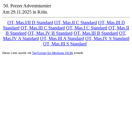
50. Porzer Adventsturnier
Am 29.11.2025 in Köln.
OT, Mas.I/II D Standard
OT, Mas.II C Standard
OT, Mas.III D
Standard
OT, Mas.III C Standard
OT, Mas.I C Standard
OT, Mas.II
B Standard
OT, Mas.IV B Standard
OT, Mas.III B Standard
OT,
Mas.IV A Standard
OT, Mas.III A Standard
OT, Mas.IV S Standard
OT, Mas.III S Standard
Diese Liste wurde mit
TopTurnier für Windows V9.8b
erstellt.